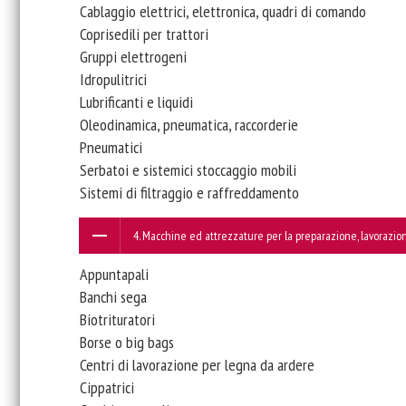
Cablaggio elettrici, elettronica, quadri di comando
Coprisedili per trattori
Gruppi elettrogeni
Idropulitrici
Lubrificanti e liquidi
Oleodinamica, pneumatica, raccorderie
Pneumatici
Serbatoi e sistemici stoccaggio mobili
Sistemi di filtraggio e raffreddamento
4. Macchine ed attrezzature per la preparazione, lavorazio
Appuntapali
Banchi sega
Biotrituratori
Borse o big bags
Centri di lavorazione per legna da ardere
Cippatrici