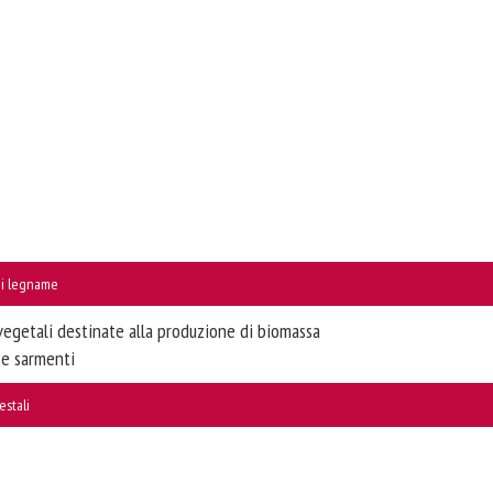
 di legname
.vegetali destinate alla produzione di biomassa
 e sarmenti
estali