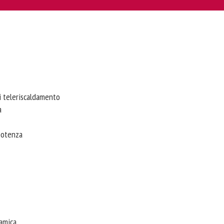
i teleriscaldamento
a
potenza
ramica