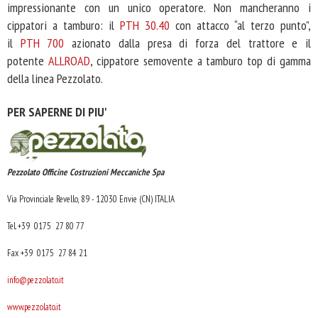
impressionante con un unico operatore. Non mancheranno i
cippatori a tamburo: il
PTH 30.40
con attacco “al terzo punto”,
il
PTH 700
azionato dalla presa di forza del trattore e il
potente
ALLROAD
, cippatore semovente a tamburo top di gamma
della linea Pezzolato.
PER SAPERNE DI PIU'
Pezzolato
Officine Costruzioni Meccaniche Spa
Via Provinciale Revello, 89 - 12030 Envie (CN) ITALIA
Tel. +39 0175 27 80 77
Fax +39 0175 27 84 21
info@pezzolato.it
www.pezzolato.it